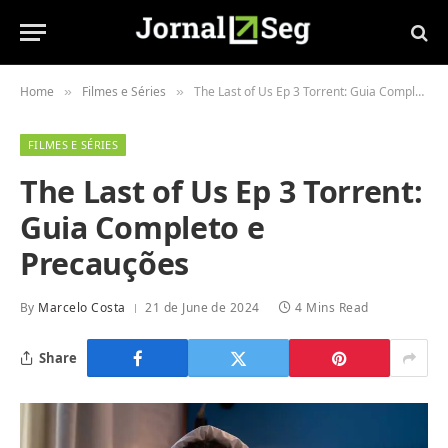
Home
Filmes e Séries
The Last of Us Ep 3 Torrent: Guia Completo e Precauções
»
»
FILMES E SÉRIES
The Last of Us Ep 3 Torrent:
Guia Completo e
Precauções
By
Marcelo Costa
21 de June de 2024
4 Mins Read
Share