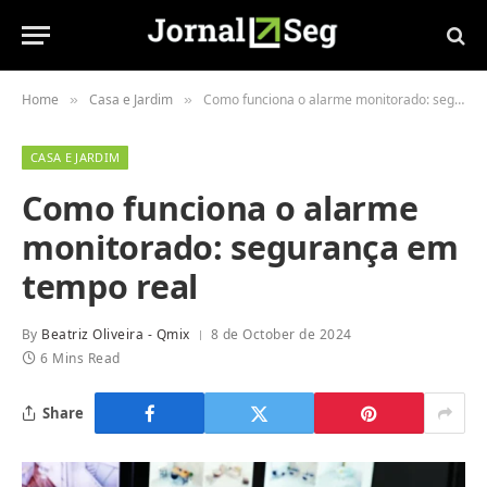
Home
Casa e Jardim
Como funciona o alarme monitorado: segurança em tempo real
»
»
CASA E JARDIM
Como funciona o alarme
monitorado: segurança em
tempo real
By
Beatriz Oliveira - Qmix
8 de October de 2024
6 Mins Read
Share