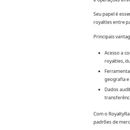
Seu papel é esse
royalties entre p
Principais vantag
Acesso a co
royalties, d
Ferramentas
geografia e 
Dados audit
transferênc
Com o RoyaltyRan
padrões de merca