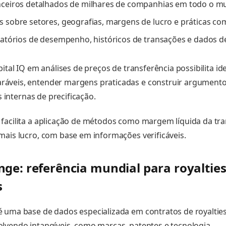
nceiros detalhados de milhares de companhias em todo o 
 sobre setores, geografias, margens de lucro e práticas co
latórios de desempenho, históricos de transações e dados 
pital IQ em análises de preços de transferência possibilita ide
áveis, entender margens praticadas e construir argumento
as internas de precificação.
facilita a aplicação de métodos como margem líquida da tr
mais lucro, com base em informações verificáveis.
ge: referência mundial para royalties
s
 uma base de dados especializada em contratos de royalties
lvendo intangíveis, como marcas, patentes e tecnologia.