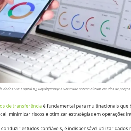
e dados S&P Capital IQ, RoyaltyRange e Veritrade potencializam estudos de preços 
os de transferência
é fundamental para multinacionais que 
cal, minimizar riscos e otimizar estratégias em operações in
 conduzir estudos confiáveis, é indispensável utilizar dados 