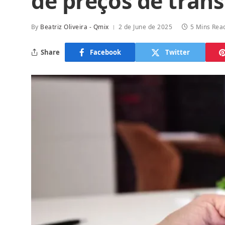
de preços de trans
By
Beatriz Oliveira - Qmix
2 de June de 2025
5 Mins Rea
Share
Facebook
Twitter