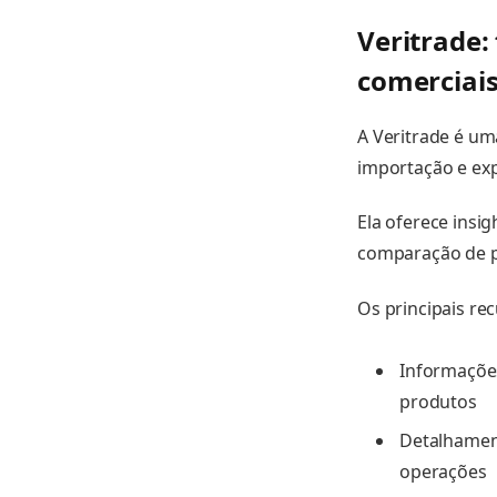
Veritrade:
comerciai
A Veritrade é u
importação e ex
Ela oferece insig
comparação de p
Os principais re
Informaçõe
produtos
Detalhament
operações