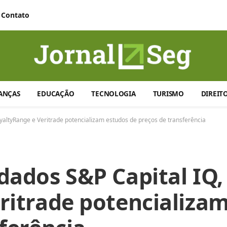
Contato
ANÇAS
EDUCAÇÃO
TECNOLOGIA
TURISMO
DIREIT
altyRange e Veritrade potencializam estudos de preços de transferência
dados S&P Capital IQ,
ritrade potencializa