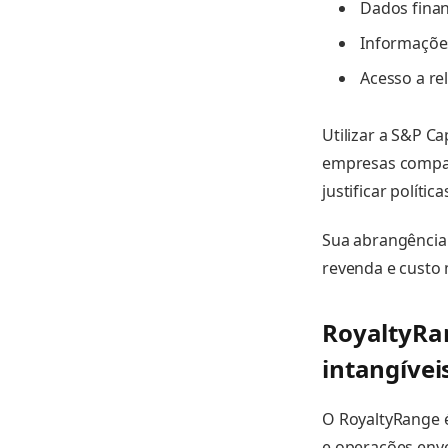
Dados fina
Informações
Acesso a re
Utilizar a S&P Ca
empresas compar
justificar polític
Sua abrangência 
revenda e custo 
RoyaltyRan
intangívei
O RoyaltyRange é
e operações envo