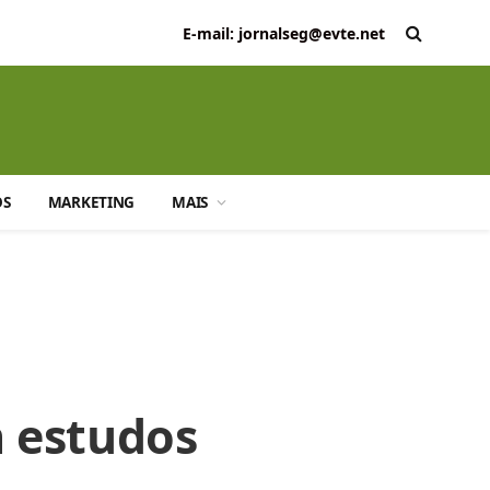
E-mail: jornalseg@evte.net
OS
MARKETING
MAIS
m estudos