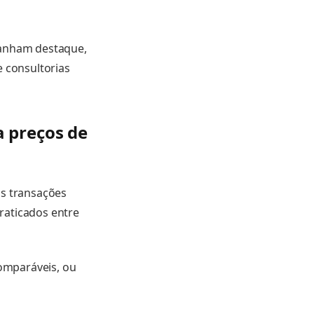
ganham destaque,
e consultorias
a preços de
as transações
raticados entre
comparáveis, ou