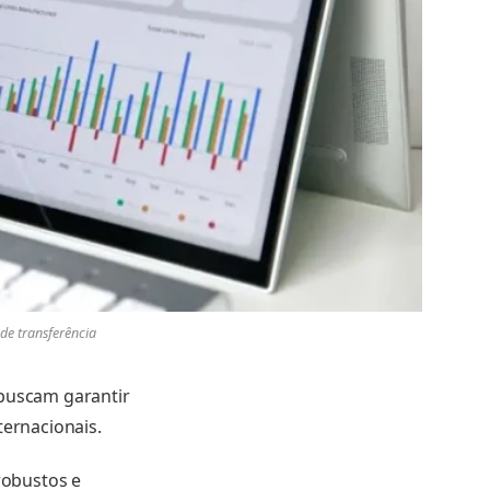
de transferência
buscam garantir
ternacionais.
robustos e