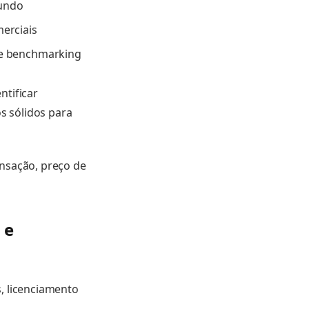
mundo
merciais
de benchmarking
ntificar
s sólidos para
ansação, preço de
 e
, licenciamento