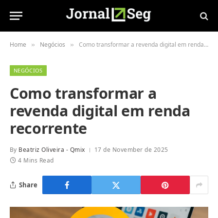
Home
Negócios
Como transformar a revenda digital em renda recorrente
»
»
NEGÓCIOS
Como transformar a
revenda digital em renda
recorrente
By
Beatriz Oliveira - Qmix
17 de November de 2025
4 Mins Read
Share