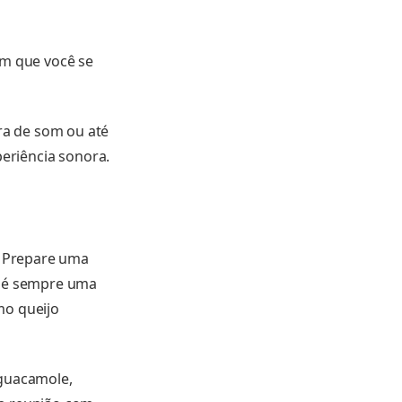
m
om que você se
rra de som ou até
eriência sonora.
. Prepare uma
a é sempre uma
mo queijo
 guacamole,