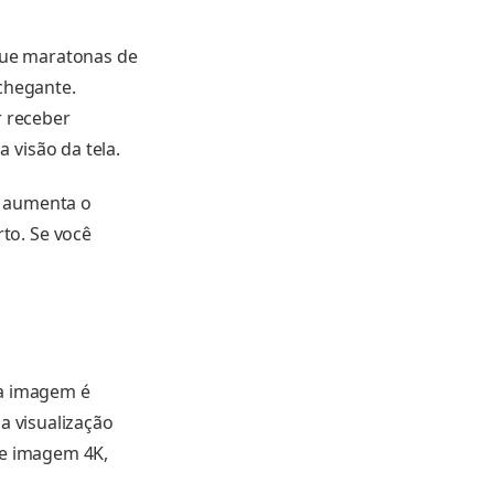
 que maratonas de
chegante.
r receber
 visão da tela.
só aumenta o
to. Se você
da imagem é
a visualização
de imagem 4K,