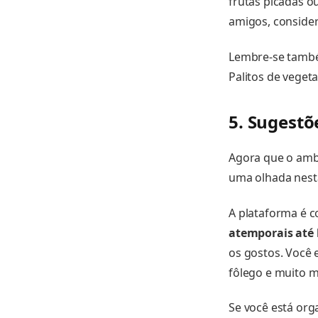
frutas picadas 
amigos, conside
Lembre-se també
Palitos de veget
5. Sugestõ
Agora que o ambie
uma olhada nesta
A plataforma é c
atemporais até
os gostos. Você e
fôlego e muito m
Se você está or