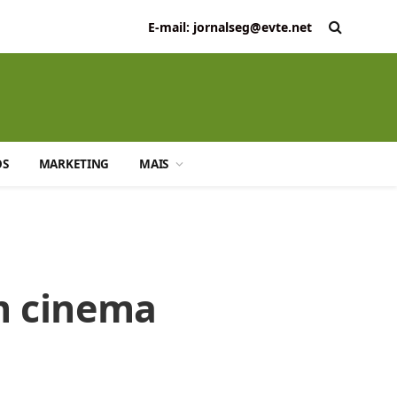
E-mail: jornalseg@evte.net
OS
MARKETING
MAIS
m cinema