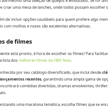
ou até mesmo uma seleção de queijos e embutidos. Se for u
re criar uma mesa de lanches, onde todos possam escolher 
m de incluir opções saudáveis para quem prefere algo meno
ais com molhos e nozes são excelentes alternativas.
es de filmes
nte está pronto, é hora de escolher os filmes! Para facilitar
 lista dos
melhores filmes da HBO Max
.
onhecida por seu catálogo diversificado, que inclui desde
clá
 lançamentos recentes
, garantindo uma ampla gama de opç
ncontrará comédias divertidas, dramas envolventes, thrillers
ais.
ganizando uma maratona temática, escolha filmes que se e