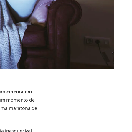
 um
cinema em
ra um momento de
 uma maratona de
a inesquecível.