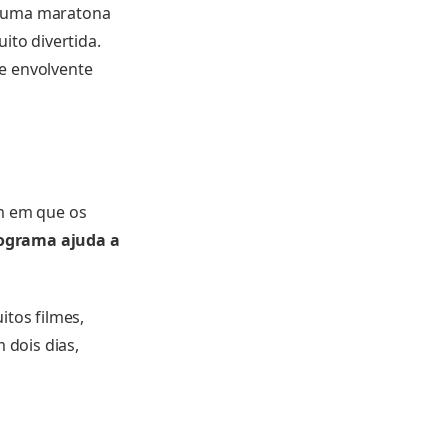
, uma maratona
ito divertida.
e envolvente
em em que os
ograma ajuda a
itos filmes,
 dois dias,