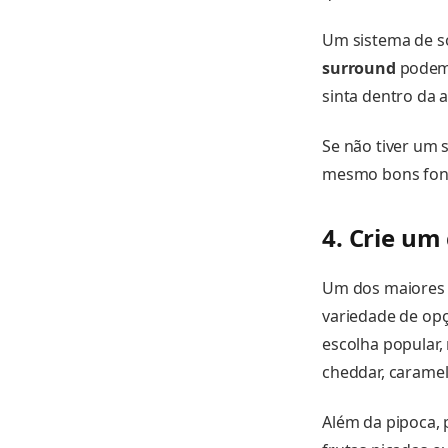
Um sistema de s
surround
podem 
sinta dentro da 
Se não tiver um 
mesmo bons fone
4. Crie um
Um dos maiores p
variedade de opç
escolha popular,
cheddar, caramel
Além da pipoca, 