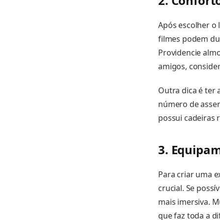
2. Confort
Após escolher o 
filmes podem dur
Providencie almo
amigos, consider
Outra dica é ter
número de assen
possui cadeiras 
3. Equipa
Para criar uma e
crucial. Se possí
mais imersiva. M
que faz toda a di