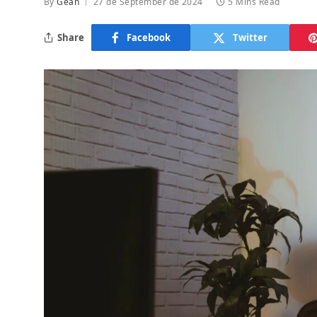
By
Gean
27 de September de 2024
5 Mins Read
Share
Facebook
Twitter