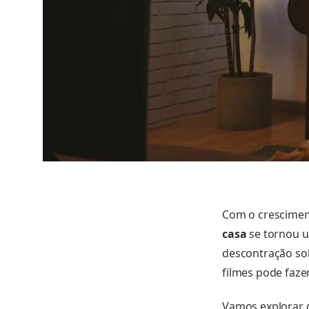
Com o crescimen
casa
se tornou u
descontração so
filmes pode fazer
Vamos explorar d