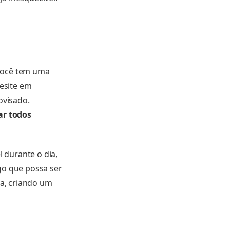
 você tem uma
hesite em
ovisado.
ar todos
 durante o dia,
go que possa ser
na, criando um