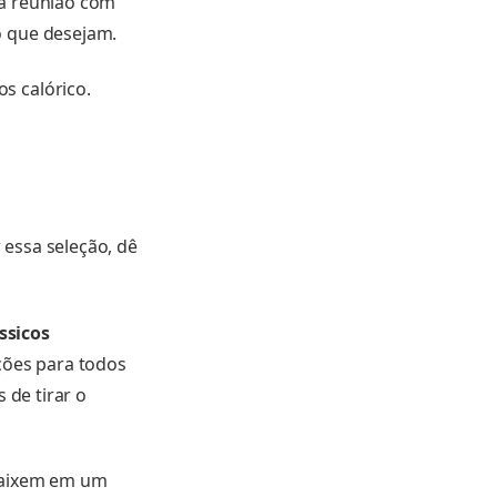
ma reunião com
o que desejam.
s calórico.
 essa seleção, dê
ssicos
ões para todos
 de tirar o
ncaixem em um