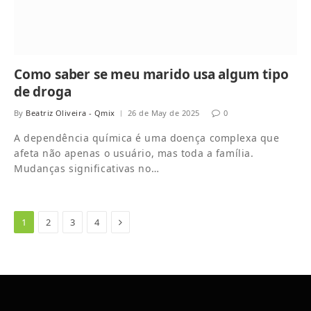
Como saber se meu marido usa algum tipo
de droga
By
Beatriz Oliveira - Qmix
26 de May de 2025
0
A dependência química é uma doença complexa que
afeta não apenas o usuário, mas toda a família.
Mudanças significativas no…
Next
1
2
3
4