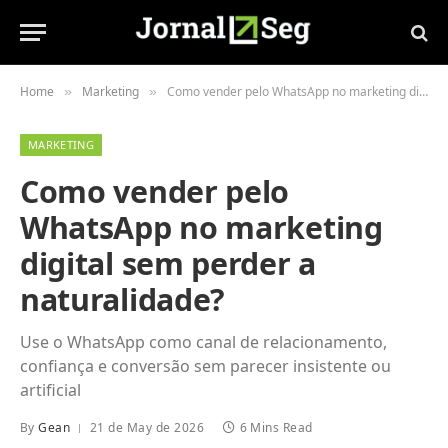
Home
Marketing
Como vender pelo WhatsApp no marketing digital sem perder a naturalidade?
»
»
MARKETING
Como vender pelo
WhatsApp no marketing
digital sem perder a
naturalidade?
Use o WhatsApp como canal de relacionamento,
confiança e conversão sem parecer insistente ou
artificial
By
Gean
21 de May de 2026
6 Mins Read