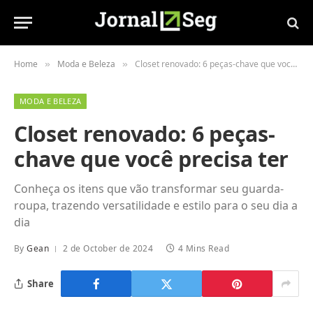
Home
Moda e Beleza
Closet renovado: 6 peças-chave que você precisa ter
»
»
MODA E BELEZA
Closet renovado: 6 peças-
chave que você precisa ter
Conheça os itens que vão transformar seu guarda-
roupa, trazendo versatilidade e estilo para o seu dia a
dia
By
Gean
2 de October de 2024
4 Mins Read
Share