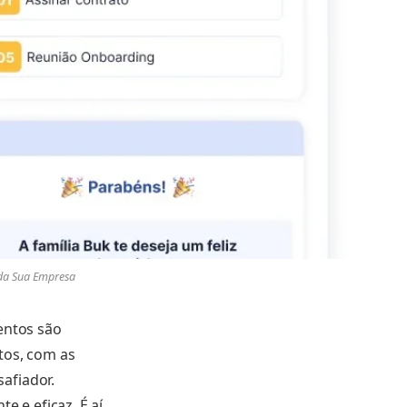
da Sua Empresa
entos são
tos, com as
afiador.
e e eficaz. É aí