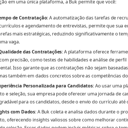
ção em uma única plataforma, a Buk permite que você:
empo de Contratação
: A automatização das tarefas de rec
currículos e agendamento de entrevistas, permite que sua 
refas mais estratégicas, reduzindo significativamente o te
uma vaga.
Qualidade das Contratações
: A plataforma oferece ferrame
com precisão, como testes de habilidades e análise de perfil
ntal. Isso garante que as contratações não sejam baseada
, mas também em dados concretos sobre as competências do
xperiência Personalizada para Candidatos
: Ao usar uma p
o e seleção, sua empresa pode oferecer uma jornada de ca
agradável para os candidatos, desde o envio do currículo até 
ghts com Dados
: A Buk coleta e analisa dados durante o pr
o, oferecendo insights valiosos sobre como melhorar cont
 de seleção. Esses dados podem incluir métricas sobre o te