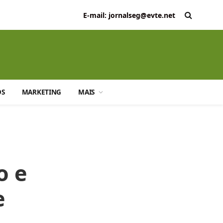
E-mail: jornalseg@evte.net
OS
MARKETING
MAIS
o e
e