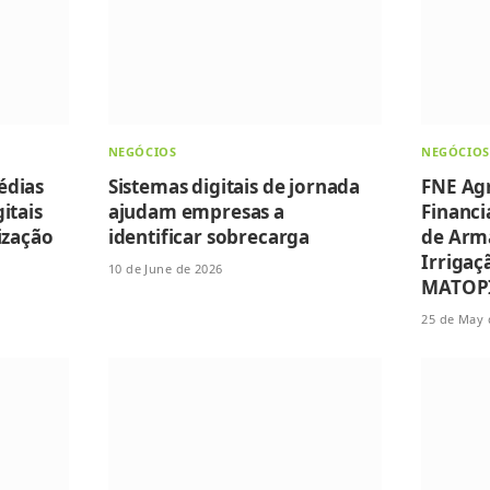
NEGÓCIOS
NEGÓCIOS
édias
Sistemas digitais de jornada
FNE Ag
itais
ajudam empresas a
Financi
ização
identificar sobrecarga
de Arm
Irrigaç
10 de June de 2026
MATOP
25 de May 