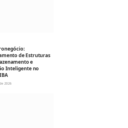
ronegócio:
amento de Estruturas
azenamento e
ão Inteligente no
IBA
de 2026