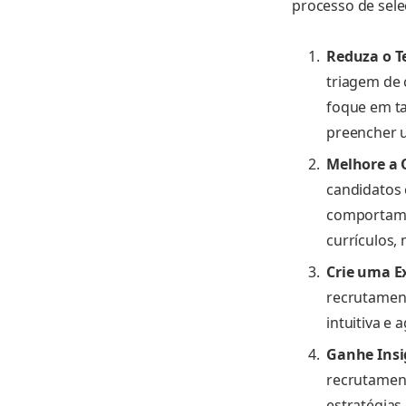
processo de sele
Reduza o T
triagem de 
foque em ta
preencher 
Melhore a 
candidatos 
comportame
currículos
Crie uma E
recrutament
intuitiva e 
Ganhe Insi
recrutament
estratégias