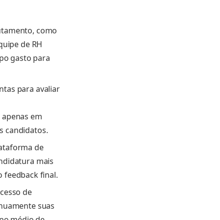
rutamento, como
equipe de RH
mpo gasto para
ntas para avaliar
s apenas em
s candidatos.
lataforma de
ndidatura mais
o feedback final.
ocesso de
inuamente suas
mpo médio de